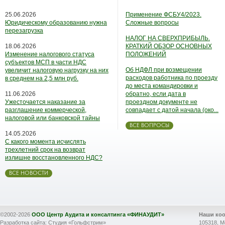
25.06.2026
Применение ФСБУ4/2023.
Юридическому образованию нужна
Сложные вопросы
перезагрузка
НАЛОГ НА СВЕРХПРИБЫЛЬ.
18.06.2026
КРАТКИЙ ОБЗОР ОСНОВНЫХ
Изменение налогового статуса
ПОЛОЖЕНИЙ
субъектов МСП в части НДС
Об НДФЛ при возмещении
увеличит налоговую нагрузку на них
расходов работника по проезду
в среднем на 2,5 млн руб.
до места командировки и
11.06.2026
обратно, если дата в
Ужесточается наказание за
проездном документе не
разглашение коммерческой,
совпадает с датой начала (око...
налоговой или банковской тайны
ВСЕ ВОПРОСЫ
14.05.2026
С какого момента исчислять
трехлетний срок на возврат
излишне восстановленного НДС?
ВСЕ НОВОСТИ
©2002-2026
ООО Центр Аудита и консалтинга «ФИНАУДИТ»
Наши ко
Разработка сайта: Студия «Гольфстрим»
105318, М