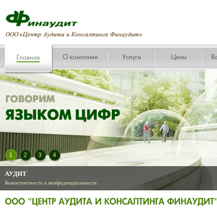
О компании
Услуги
Цены
В
Главная
1
2
3
4
АУДИТ
Компетентность и конфиденциальность