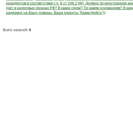
резидентом в соответствии с п. 8 ст 246.2 НК). Должна ли иностранная ко
учет в налоговых органах РФ? В какие сроки? По каким основаниям? В как
надеемся на Вашу помощь. Ваши клиенты "Каюм Нефть"))
Всего записей:
6