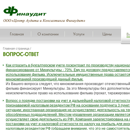
Главная
О компании
Услуги
Цены
В
Главная страница
/
Как отразить в бухгалтерском учете госконтракт по производству национ
финансирование от Минкультуры - 70%. Ему по договору предоставляютс
использование фильма. Исключительные имущественные права остаются
кинокомпанией производящей данный фильм.
Из Вашего вопроса следует, что кинокомпания производит отечественны
фильма финансирует Минкультуры. За это Минкультуры без дополнитель
неисключительное право на использование фильма (прокат, тиражирование
Вопрос о порядке постановки на учет и дальнейшей налоговой отчетност
признаваемой налоговым резидентом РФ на основании подпункта 3 пункта
ситуации: иностранная организация не осуществляет деятельность на те
обособленных подразделений. Местом управления организации является
осуществляет свою деятельность из РФ). Компания зарегистрирована на о
постановки на учет и налоговой отчетности по налогу на прибыль для и
налоговым резидентом РФ (обращаем внимание, что это не самостоятел