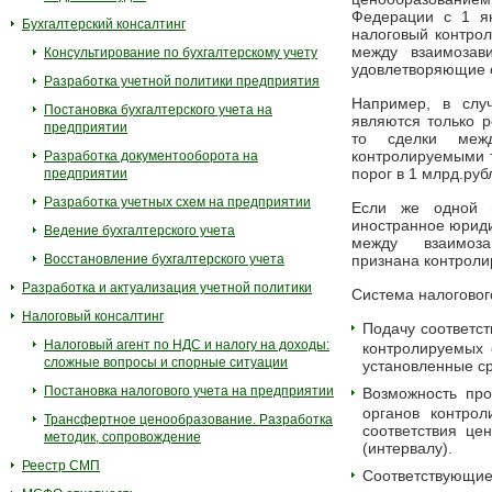
Федерации с 1 я
Бухгалтерский консалтинг
налоговый контро
между взаимозав
Консультирование по бухгалтерскому учету
удовлетворяющие 
Разработка учетной политики предприятия
Например, в слу
Постановка бухгалтерского учета на
являются только р
предприятии
то сделки меж
контролируемыми т
Разработка документооборота на
порог в 1 млрд.руб
предприятии
Разработка учетных схем на предприятии
Если же одной и
иностранное юриди
Ведение бухгалтерского учета
между взаимоз
Восстановление бухгалтерского учета
признана контроли
Разработка и актуализация учетной политики
Система налоговог
Налоговый консалтинг
Подачу соответс
Налоговый агент по НДС и налогу на доходы:
контролируемых 
сложные вопросы и спорные ситуации
установленные с
Постановка налогового учета на предприятии
Возможность про
органов контро
Трансфертное ценообразование. Разработка
соответствия це
методик, сопровождение
(интервалу).
Реестр СМП
Соответствую