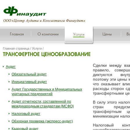
Главная
О компании
Цены
В
Услуги
Главная страница
/
Услуги
/
Сделки между вз
Аудит
правило, совер
Обязательный аудит
диктуются внут
поэтому эти цены 
Инициативный аудит
что оказывает вл
расходы сторон сд
Аудит Государственных и Муниципальных
трансфертными це
унитарных предприятий
Аудит отчетности, составленной по
В силу этого нало
международным стандартам (МСФО)
стран предус
трансфертным ц
Налоговый аудит
минимизации налог
Обзорная проверка (экспресс-аудит)
Налоговый кон
Кадровый аудит
ценообразован