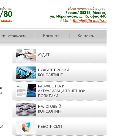
ефоны:
Наш почтовый адрес:
Россия,105318,
Москва,
e-Mail:
fininfo@fin-audit.ru
 звонок
ул.
Ибрагимова,
д.
15,
офис
440
402-89-81/80
нать стоимость
Вакансии
Контакты
АУДИТ
БУХГАЛТЕРСКИЙ
КОНСАЛТИНГ
РАЗРАБОТКА И
По
АКТУАЛИЗАЦИЯ УЧЕТНОЙ
и
ПОЛИТИКИ
ь
НАЛОГОВЫЙ
КОНСАЛТИНГ
ДИ
РЕЕСТР СМП