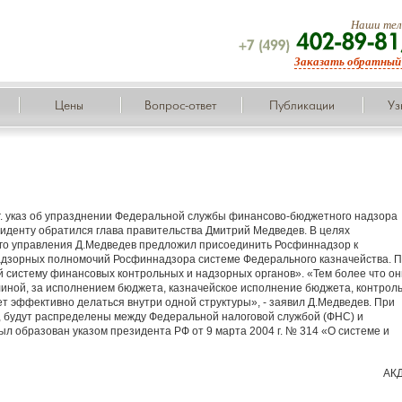
Наши тел
Заказать обратный
+7
(499)
Цены
Вопрос-ответ
Публикации
Уз
. указ об упразднении Федеральной службы финансово-бюджетного надзора
иденту обратился глава правительства Дмитрий Медведев. В целях
го управления Д.Медведев предложил присоединить Росфиннадзор к
адзорных полномочий Росфиннадзора системе Федерального казначейства. 
 систему финансовых контрольных и надзорных органов». «Тем более что он
линой, за исполнением бюджета, казначейское исполнение бюджета, контрол
ет эффективно делаться внутри одной структуры», - заявил Д.Медведев. При
, будут распределены между Федеральной налоговой службой (ФНС) и
 образован указом президента РФ от 9 марта 2004 г. № 314 «О системе и
АК