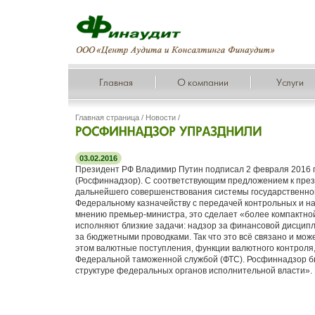
Главная
О компании
Услуги
Главная страница
/
Новости
/
03.02.2016
Президент РФ Владимир Путин подписал 2 февраля 2016 г
(Росфиннадзор). С соответствующим предложением к през
дальнейшего совершенствования системы государственно
Федеральному казначейству с передачей контрольных и н
мнению премьер-министра, это сделает «более компактной
исполняют близкие задачи: надзор за финансовой дисцип
за бюджетными проводками. Так что это всё связано и мож
этом валютные поступления, функции валютного контроля
Федеральной таможенной службой (ФТС). Росфиннадзор был
структуре федеральных органов исполнительной власти».