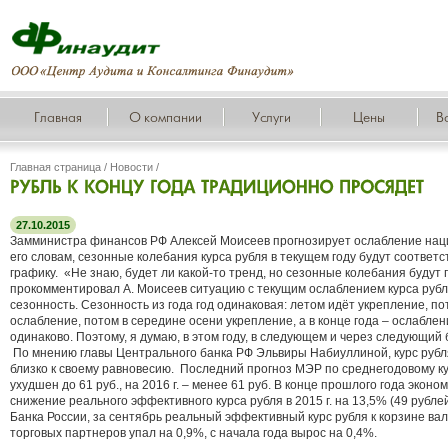
Главная
О компании
Услуги
Цены
В
Главная страница
/
Новости
/
27.10.2015
Замминистра финансов РФ Алексей Моисеев прогнозирует ослабление наци
его словам, сезонные колебания курса рубля в текущем году будут соответ
графику. «Не знаю, будет ли какой-то тренд, но сезонные колебания будут
прокомментировал А. Моисеев ситуацию с текущим ослаблением курса рубл
сезонность. Сезонность из года год одинаковая: летом идёт укрепление, по
ослабление, потом в середине осени укрепление, а в конце года – ослаблени
одинаково. Поэтому, я думаю, в этом году, в следующем и через следующий б
По мнению главы Центрального банка РФ Эльвиры Набиуллиной, курс рубл
близко к своему равновесию. Последний прогноз МЭР по среднегодовому ку
ухудшен до 61 руб., на 2016 г. – менее 61 руб. В конце прошлого года экон
снижение реального эффективного курса рубля в 2015 г. на 13,5% (49 рублей
Банка России, за сентябрь реальный эффективный курс рубля к корзине вал
торговых партнеров упал на 0,9%, с начала года вырос на 0,4%.