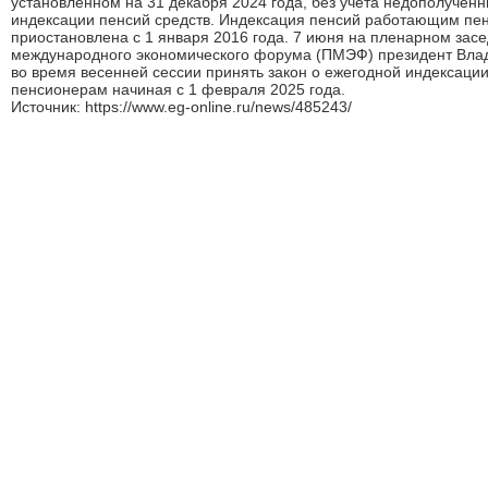
установленном на 31 декабря 2024 года, без учета недополученн
индексации пенсий средств. Индексация пенсий работающим пе
приостановлена с 1 января 2016 года. 7 июня на пленарном зас
международного экономического форума (ПМЭФ) президент Влад
во время весенней сессии принять закон о ежегодной индексац
пенсионерам начиная с 1 февраля 2025 года.
Источник: https://www.eg-online.ru/news/485243/