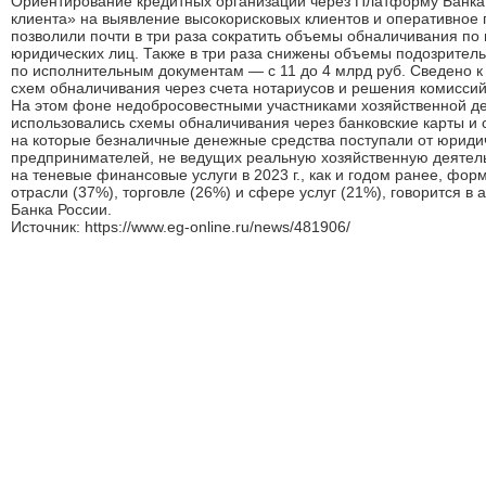
Ориентирование кредитных организаций через Платформу Банка 
клиента» на выявление высокорисковых клиентов и оперативное
позволили почти в три раза сократить объемы обналичивания по
юридических лиц. Также в три раза снижены объемы подозрител
по исполнительным документам — с 11 до 4 млрд руб. Сведено 
схем обналичивания через счета нотариусов и решения комиссий
На этом фоне недобросовестными участниками хозяйственной де
использовались схемы обналичивания через банковские карты и 
на которые безналичные денежные средства поступали от юриди
предпринимателей, не ведущих реальную хозяйственную деятель
на теневые финансовые услуги в 2023 г., как и годом ранее, фор
отрасли (37%), торговле (26%) и сфере услуг (21%), говорится 
Банка России.
Источник: https://www.eg-online.ru/news/481906/