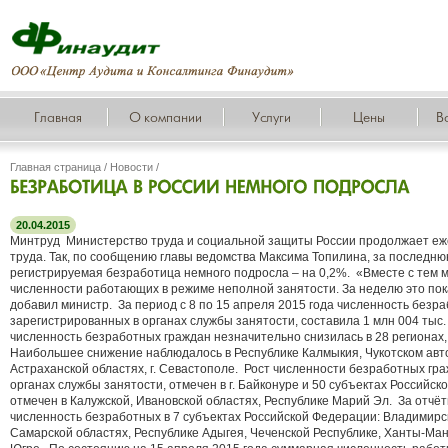
Главная
О компании
Услуги
Цены
В
Главная страница
/
Новости
/
20.04.2015
Минтруд Министерство труда и социальной защиты России продолжает е
труда. Так, по сообщению главы ведомства Максима Топилина, за последню
регистрируемая безработица немного подросла – на 0,2%. «Вместе с тем
численности работающих в режиме неполной занятости. За неделю это пок
добавил министр. За период с 8 по 15 апреля 2015 года численность безр
зарегистрированных в органах службы занятости, составила 1 млн 004 тыс.
численность безработных граждан незначительно снизилась в 28 регионах
Наибольшее снижение наблюдалось в Республике Калмыкия, Чукотском авто
Астраханской областях, г. Севастополе. Рост численности безработных гр
органах службы занятости, отмечен в г. Байконуре и 50 субъектах Российс
отмечен в Калужской, Ивановской областях, Республике Марий Эл. За отчё
численность безработных в 7 субъектах Российской Федерации: Владимирск
Самарской областях, Республике Адыгея, Чеченской Республике, Ханты-Ма