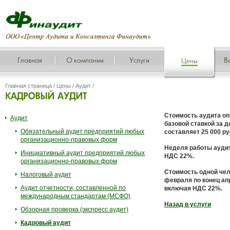
Главная
О компании
Услуги
В
Цены
Главная страница
/
Цены
/
Аудит
/
Стоимость аудита оп
Аудит
базовой ставкой за д
Обязательный аудит предприятий любых
составляет 25 000 р
организационно-правовых форм
Неделя работы аудит
Инициативный аудит предприятий любых
НДС 22%.
организационно-правовых форм
Стоимость одной чел
Налоговый аудит
февраля по конец апр
Аудит отчетности, составленной по
включая НДС 22%.
международным стандартам (МСФО)
Назад в усл
уг
и
Обзорная проверка (экспресс аудит)
Кадровый аудит